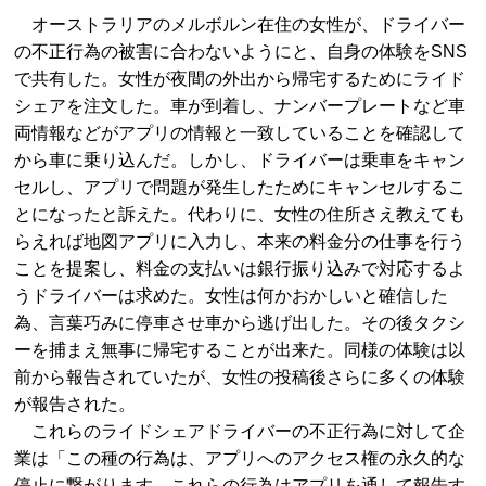
オーストラリアのメルボルン在住の女性が、ドライバー
の不正行為の被害に合わないようにと、自身の体験をSNS
で共有した。女性が夜間の外出から帰宅するためにライド
シェアを注文した。車が到着し、ナンバープレートなど車
両情報などがアプリの情報と一致していることを確認して
から車に乗り込んだ。しかし、ドライバーは乗車をキャン
セルし、アプリで問題が発生したためにキャンセルするこ
とになったと訴えた。代わりに、女性の住所さえ教えても
らえれば地図アプリに入力し、本来の料金分の仕事を行う
ことを提案し、料金の支払いは銀行振り込みで対応するよ
うドライバーは求めた。女性は何かおかしいと確信した
為、言葉巧みに停車させ車から逃げ出した。その後タクシ
ーを捕まえ無事に帰宅することが出来た。同様の体験は以
前から報告されていたが、女性の投稿後さらに多くの体験
が報告された。
これらのライドシェアドライバーの不正行為に対して企
業は「この種の行為は、アプリへのアクセス権の永久的な
停止に繋がります。これらの行為はアプリを通して報告す